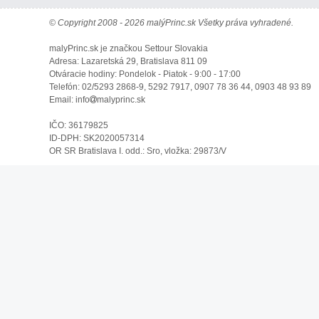
© Copyright 2008 - 2026 malýPrinc.sk Všetky práva vyhradené.
malyPrinc.sk je značkou Settour Slovakia
Adresa: Lazaretská 29, Bratislava 811 09
Otváracie hodiny: Pondelok - Piatok - 9:00 - 17:00
Telefón: 02/5293 2868-9, 5292 7917, 0907 78 36 44, 0903 48 93 89
Email: info
malyprinc.sk
IČO: 36179825
ID-DPH: SK2020057314
OR SR Bratislava I. odd.: Sro, vložka: 29873/V