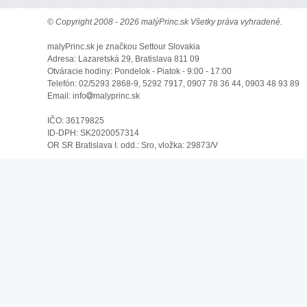
© Copyright 2008 - 2026 malýPrinc.sk Všetky práva vyhradené.
malyPrinc.sk je značkou Settour Slovakia
Adresa: Lazaretská 29, Bratislava 811 09
Otváracie hodiny: Pondelok - Piatok - 9:00 - 17:00
Telefón: 02/5293 2868-9, 5292 7917, 0907 78 36 44, 0903 48 93 89
Email: info
malyprinc.sk
IČO: 36179825
ID-DPH: SK2020057314
OR SR Bratislava I. odd.: Sro, vložka: 29873/V