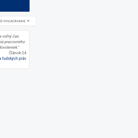
NÉ VYHĽADÁVANIE
a voľný čas
ia pracovného
ovoleniek."
Článok 24
 ľudských práv