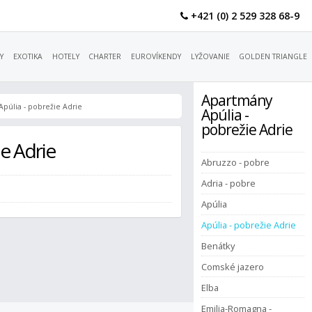
+421 (0) 2 529 328 68-9
Y
EXOTIKA
HOTELY
CHARTER
EUROVÍKENDY
LYŽOVANIE
GOLDEN TRIANGLE
Apartmány
púlia - pobrežie Adrie
Apúlia -
pobrežie Adrie
e Adrie
Abruzzo - pobre
Adria - pobre
Apúlia
Apúlia - pobrežie Adrie
Benátky
Comské jazero
Elba
Emilia-Romagna -