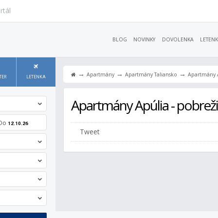
rtál
BLOG
NOVINKY
DOVOLENKA
LETENK
→
→
→
Apartmány
Apartmány Taliansko
Apartmány A
TER
LETENKA
Apartmány Apúlia - pobreži
Do
12.10.26
Tweet