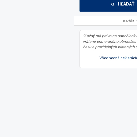
HĽADAŤ
ROZŠÍRE
"Každý má právo na odpočinok 
vrátane primeraného obmedzen
času a pravidelných platených d
Všeobecná deklarácia