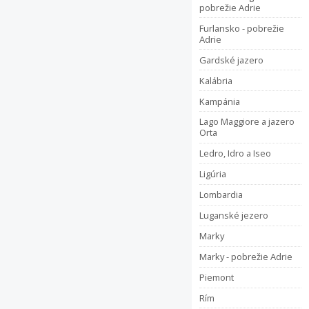
pobrežie Adrie
Furlansko - pobrežie
Adrie
Gardské jazero
Kalábria
Kampánia
Lago Maggiore a jazero
Orta
Ledro, Idro a Iseo
Ligúria
Lombardia
Luganské jezero
Marky
Marky - pobrežie Adrie
Piemont
Rím