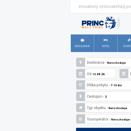
Inovatívny cestovateľský po
DOVOLENKA
HOTEL
CHAR
Destinácia -
Nerozhoduje
Od
13.08.26
Dĺžka pobytu -
7-10 dní
Cestujúci -
2
Typ objektu -
Nerozhoduje
Touroperátor -
Nerozhoduje