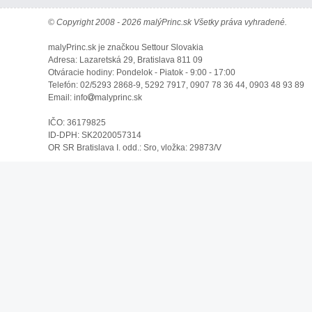
© Copyright 2008 - 2026 malýPrinc.sk Všetky práva vyhradené.
malyPrinc.sk je značkou Settour Slovakia
Adresa: Lazaretská 29, Bratislava 811 09
Otváracie hodiny: Pondelok - Piatok - 9:00 - 17:00
Telefón: 02/5293 2868-9, 5292 7917, 0907 78 36 44, 0903 48 93 89
Email: info
malyprinc.sk
IČO: 36179825
ID-DPH: SK2020057314
OR SR Bratislava I. odd.: Sro, vložka: 29873/V