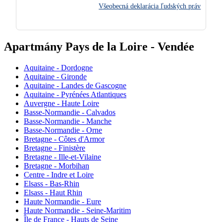
Všeobecná deklarácia ľudských práv
Apartmány Pays de la Loire - Vendée
Aquitaine - Dordogne
Aquitaine - Gironde
Aquitaine - Landes de Gascogne
Aquitaine - Pyrénées Atlantiques
Auvergne - Haute Loire
Basse-Normandie - Calvados
Basse-Normandie - Manche
Basse-Normandie - Orne
Bretagne - Côtes d'Armor
Bretagne - Finistère
Bretagne - Ille-et-Vilaine
Bretagne - Morbihan
Centre - Indre et Loire
Elsass - Bas-Rhin
Elsass - Haut Rhin
Haute Normandie - Eure
Haute Normandie - Seine-Maritim
Île de France - Hauts de Seine