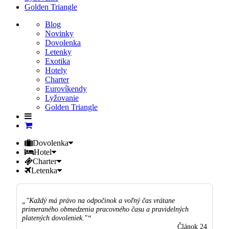
Golden Triangle
Blog
Novinky
Dovolenka
Letenky
Exotika
Hotely
Charter
Eurovíkendy
Lyžovanie
Golden Triangle
Dovolenka
Hotel
Charter
Letenka
"Každý má právo na odpočinok a voľný čas vrátane
primeraného obmedzenia pracovného času a pravidelných
platených dovoleniek."
Článok 24