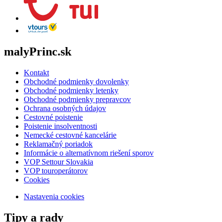
malyPrinc.sk
Kontakt
Obchodné podmienky dovolenky
Obchodné podmienky letenky
Obchodné podmienky prepravcov
Ochrana osobných údajov
Cestovné poistenie
Poistenie insolventnosti
Nemecké cestovné kancelárie
Reklamačný poriadok
Informácie o alternatívnom riešení sporov
VOP Settour Slovakia
VOP touroperátorov
Cookies
Nastavenia cookies
Tipy a rady