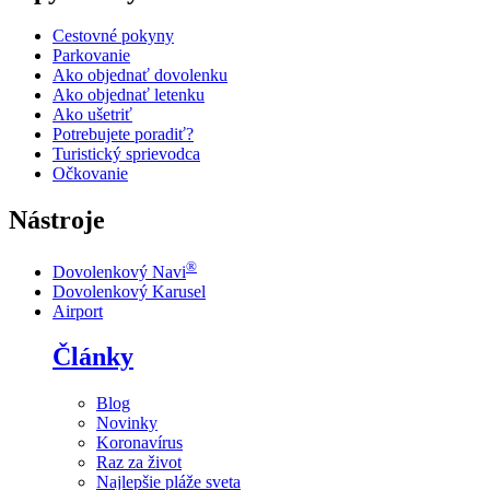
Cestovné pokyny
Parkovanie
Ako objednať dovolenku
Ako objednať letenku
Ako ušetriť
Potrebujete poradiť?
Turistický sprievodca
Očkovanie
Nástroje
®
Dovolenkový Navi
Dovolenkový Karusel
Airport
Články
Blog
Novinky
Koronavírus
Raz za život
Najlepšie pláže sveta