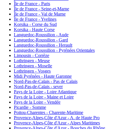
Île de France - Paris
Île de France - Seine-et-Marne
Île de France - Val de Marne
Île de France - Yvelines
Korsika - Corse du Sud
Korsika - Haute Corse
Languedoc-Roussilion - Aude
Languedoc-Roussilion - Gard
Languedoc-Roussilion - Herault
Languedoc-Roussilion - Pyrénées Orientales
Limousin - Corrèze
Lothringen - Meuse
Lothringen - Moselle
Lothringen - Vosges
Midi Pyrénées - Haute Garonne
Nord-Pas-de-Calais - Pas de Calais
Nord-Pas-de-Calais - sever
Pays de la Loire - Loire Atlantique
Pays de la Loire - Maine et Loire
Pays de la Loire - Vendée
Picardie - Somme
Poitou-Charentes - Charente-Maritime
Provence-Alpes-Côte d'Azur - A. de Haute Pro
Provence-Alpes-Côte d'Azur - Alpes Maritimes
Provence-Alpes-Côte d'Azur - Bouches du Rhône