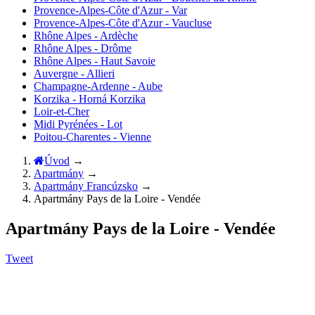
Provence-Alpes-Côte d'Azur - Var
Provence-Alpes-Côte d'Azur - Vaucluse
Rhône Alpes - Ardèche
Rhône Alpes - Drôme
Rhône Alpes - Haut Savoie
Auvergne - Allieri
Champagne-Ardenne - Aube
Korzika - Horná Korzika
Loir-et-Cher
Midi Pyrénées - Lot
Poitou-Charentes - Vienne
Úvod
→
Apartmány
→
Apartmány Francúzsko
→
Apartmány Pays de la Loire - Vendée
Apartmány Pays de la Loire - Vendée
Tweet