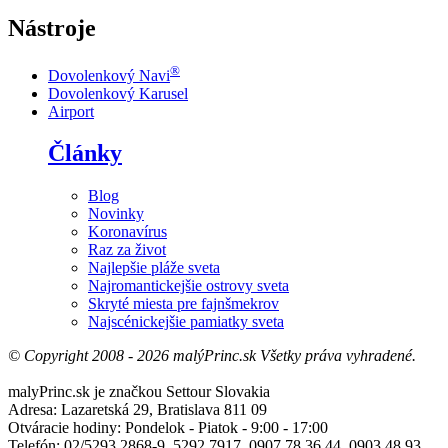
Nástroje
®
Dovolenkový Navi
Dovolenkový Karusel
Airport
Články
Blog
Novinky
Koronavírus
Raz za život
Najlepšie pláže sveta
Najromantickejšie ostrovy sveta
Skryté miesta pre fajnšmekrov
Najscénickejšie pamiatky sveta
© Copyright 2008 - 2026 malýPrinc.sk Všetky práva vyhradené.
malyPrinc.sk je značkou Settour Slovakia
Adresa: Lazaretská 29, Bratislava 811 09
Otváracie hodiny: Pondelok - Piatok - 9:00 - 17:00
Telefón: 02/5293 2868-9, 5292 7917, 0907 78 36 44, 0903 48 93