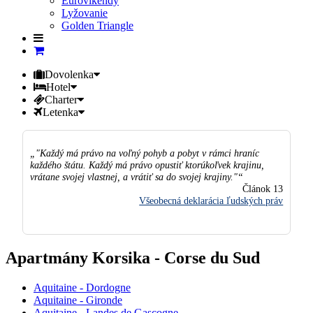
Eurovíkendy
Lyžovanie
Golden Triangle
Dovolenka
Hotel
Charter
Letenka
"Každý má právo na voľný pohyb a pobyt v rámci hraníc
každého štátu. Každý má právo opustiť ktorúkoľvek krajinu,
vrátane svojej vlastnej, a vrátiť sa do svojej krajiny."
Článok 13
Všeobecná deklarácia ľudských práv
Apartmány Korsika - Corse du Sud
Aquitaine - Dordogne
Aquitaine - Gironde
Aquitaine - Landes de Gascogne