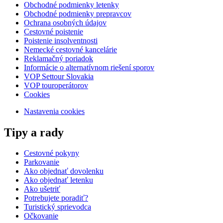
Obchodné podmienky letenky
Obchodné podmienky prepravcov
Ochrana osobných údajov
Cestovné poistenie
Poistenie insolventnosti
Nemecké cestovné kancelárie
Reklamačný poriadok
Informácie o alternatívnom riešení sporov
VOP Settour Slovakia
VOP touroperátorov
Cookies
Nastavenia cookies
Tipy a rady
Cestovné pokyny
Parkovanie
Ako objednať dovolenku
Ako objednať letenku
Ako ušetriť
Potrebujete poradiť?
Turistický sprievodca
Očkovanie