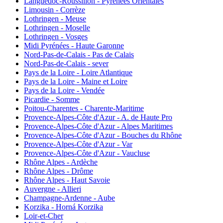
Languedoc-Roussilion - Pyrénées Orientales
Limousin - Corrèze
Lothringen - Meuse
Lothringen - Moselle
Lothringen - Vosges
Midi Pyrénées - Haute Garonne
Nord-Pas-de-Calais - Pas de Calais
Nord-Pas-de-Calais - sever
Pays de la Loire - Loire Atlantique
Pays de la Loire - Maine et Loire
Pays de la Loire - Vendée
Picardie - Somme
Poitou-Charentes - Charente-Maritime
Provence-Alpes-Côte d'Azur - A. de Haute Pro
Provence-Alpes-Côte d'Azur - Alpes Maritimes
Provence-Alpes-Côte d'Azur - Bouches du Rhône
Provence-Alpes-Côte d'Azur - Var
Provence-Alpes-Côte d'Azur - Vaucluse
Rhône Alpes - Ardèche
Rhône Alpes - Drôme
Rhône Alpes - Haut Savoie
Auvergne - Allieri
Champagne-Ardenne - Aube
Korzika - Horná Korzika
Loir-et-Cher