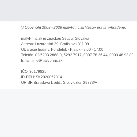
© Copyright 2008 - 2026 malýPrinc.sk Všetky práva vyhradené.
malyPrinc.sk je značkou Settour Slovakia
Adresa: Lazaretská 29, Bratislava 811 09
Otváracie hodiny: Pondelok - Piatok - 9:00 - 17:00
Telefón: 02/5293 2868-9, 5292 7917, 0907 78 36 44, 0903 48 93 89
Email: info
malyprinc.sk
IČO: 36179825
ID-DPH: SK2020057314
OR SR Bratislava I. odd.: Sro, vložka: 29873/V